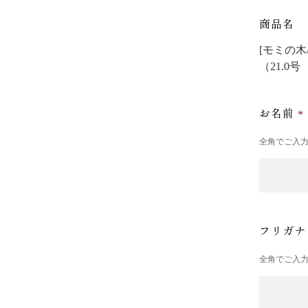
商品名
[モミの木/
（21.0
お名前
全角でご入
フリガ
全角でご入