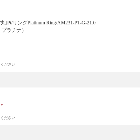
丸]Pt/リング
Platinum Ring/AM231-PT-G-21.0
号 プラチナ）
力ください
ナ
力ください