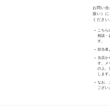
お問い合
扱い）に
ください
こちら
相談・
す。
担当者
当店か
す。メ
の上、当
します
なお、
ござい