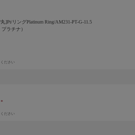
丸]Pt/リング
Platinum Ring/AM231-PT-G-11.5
号 プラチナ）
力ください
ナ
力ください