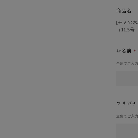
商品名
[モミの木/
（11.5
お名前
全角でご入
フリガ
全角でご入