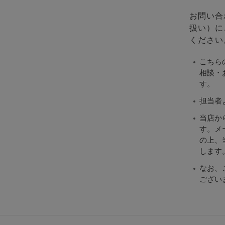
お問い合
扱い）に
ください
こちら
相談・
す。
担当者
当店か
す。メ
の上、当
します
なお、
ござい