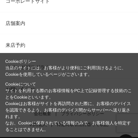
コーポレートサイト
店舗案内
来店予約
Cookieポリシー
リワードプログラム
当店のサイトには、お客様がより便利にご利用頂けるように、
Cookieを使用しているページがございます。
Cookieについて
お問い合わせ
サイトを利用する際のお客様情報をPC上で記録管理する技術のこ
とをCookieといいます。
Cookieはお客様がサイトを再訪問された際に、お客様のデバイス
を認識できるよう、お客様のデバイス間からサーバーへ送り返さ
会社概要
プライバシーポリシー
れます。
なお、Cookieに保存されている情報のみで、お客様個人を特定す
利用規約
特定商取引法に基づく表記
ることはできません。