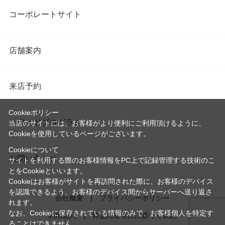
コーポレートサイト
店舗案内
来店予約
Cookieポリシー
リワードプログラム
当店のサイトには、お客様がより便利にご利用頂けるように、
Cookieを使用しているページがございます。
Cookieについて
お問い合わせ
サイトを利用する際のお客様情報をPC上で記録管理する技術のこ
とをCookieといいます。
Cookieはお客様がサイトを再訪問された際に、お客様のデバイス
を認識できるよう、お客様のデバイス間からサーバーへ送り返さ
会社概要
プライバシーポリシー
れます。
なお、Cookieに保存されている情報のみで、お客様個人を特定す
利用規約
特定商取引法に基づく表記
ることはできません。