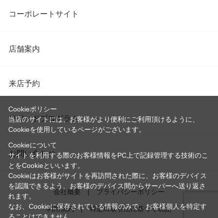
コーポレートサイト
店舗案内
来店予約
Cookieポリシー
リワードプログラム
当店のサイトには、お客様がより便利にご利用頂けるように、
Cookieを使用しているページがございます。
Cookieについて
お問い合わせ
サイトを利用する際のお客様情報をPC上で記録管理する技術のこ
とをCookieといいます。
Cookieはお客様がサイトを再訪問された際に、お客様のデバイス
を認識できるよう、お客様のデバイス間からサーバーへ送り返さ
会社概要
プライバシーポリシー
れます。
なお、Cookieに保存されている情報のみで、お客様個人を特定す
利用規約
特定商取引法に基づく表記
ることはできません。