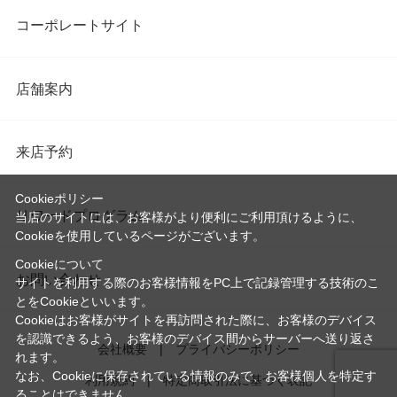
コーポレートサイト
店舗案内
来店予約
Cookieポリシー
リワードプログラム
当店のサイトには、お客様がより便利にご利用頂けるように、
Cookieを使用しているページがございます。
Cookieについて
お問い合わせ
サイトを利用する際のお客様情報をPC上で記録管理する技術のこ
とをCookieといいます。
Cookieはお客様がサイトを再訪問された際に、お客様のデバイス
を認識できるよう、お客様のデバイス間からサーバーへ送り返さ
会社概要
プライバシーポリシー
れます。
なお、Cookieに保存されている情報のみで、お客様個人を特定す
利用規約
特定商取引法に基づく表記
ることはできません。