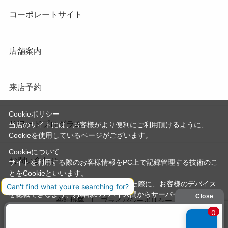
コーポレートサイト
店舗案内
来店予約
Cookieポリシー
リワードプログラム
当店のサイトには、お客様がより便利にご利用頂けるように、
Cookieを使用しているページがございます。
Cookieについて
お問い合わせ
サイトを利用する際のお客様情報をPC上で記録管理する技術のこ
とをCookieといいます。
Cookieはお客様がサイトを再訪問された際に、お客様のデバイス
を認識できるよう、お客様のデバイス間からサーバーへ送り返さ
会社概要
プライバシーポリシー
れます。
なお、Cookieに保存されている情報のみで、お客様個人を特定す
利用規約
特定商取引法に基づく表記
ることはできません。