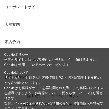
コーポレートサイト
店舗案内
来店予約
Cookieポリシー
リワードプログラム
当店のサイトには、お客様がより便利にご利用頂けるように、
Cookieを使用しているページがございます。
Cookieについて
お問い合わせ
サイトを利用する際のお客様情報をPC上で記録管理する技術のこ
とをCookieといいます。
Cookieはお客様がサイトを再訪問された際に、お客様のデバイス
を認識できるよう、お客様のデバイス間からサーバーへ送り返さ
会社概要
プライバシーポリシー
れます。
なお、Cookieに保存されている情報のみで、お客様個人を特定す
利用規約
特定商取引法に基づく表記
ることはできません。