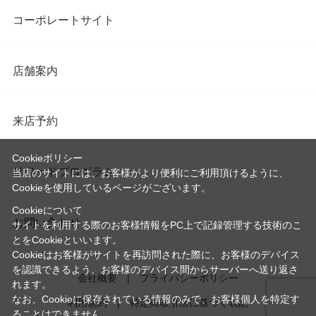
コーポレートサイト
店舗案内
来店予約
Cookieポリシー
リワードプログラム
当店のサイトには、お客様がより便利にご利用頂けるように、
Cookieを使用しているページがございます。
Cookieについて
お問い合わせ
サイトを利用する際のお客様情報をPC上で記録管理する技術のこ
とをCookieといいます。
Cookieはお客様がサイトを再訪問された際に、お客様のデバイス
を認識できるよう、お客様のデバイス間からサーバーへ送り返さ
会社概要
プライバシーポリシー
れます。
なお、Cookieに保存されている情報のみで、お客様個人を特定す
利用規約
特定商取引法に基づく表記
ることはできません。