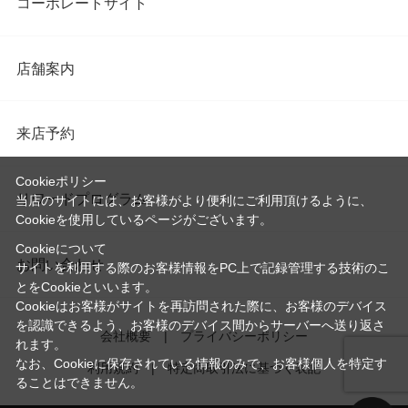
コーポレートサイト
店舗案内
来店予約
Cookieポリシー
リワードプログラム
当店のサイトには、お客様がより便利にご利用頂けるように、
Cookieを使用しているページがございます。
Cookieについて
お問い合わせ
サイトを利用する際のお客様情報をPC上で記録管理する技術のこ
とをCookieといいます。
Cookieはお客様がサイトを再訪問された際に、お客様のデバイス
を認識できるよう、お客様のデバイス間からサーバーへ送り返さ
会社概要
プライバシーポリシー
れます。
なお、Cookieに保存されている情報のみで、お客様個人を特定す
利用規約
特定商取引法に基づく表記
ることはできません。