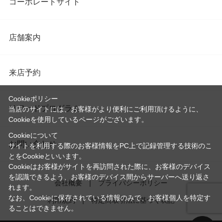
コーポレートサイト
店舗案内
来店予約
Cookieポリシー
リワードプログラム
当店のサイトには、お客様がより便利にご利用頂けるように、
Cookieを使用しているページがございます。
Cookieについて
お問い合わせ
サイトを利用する際のお客様情報をPC上で記録管理する技術のこ
とをCookieといいます。
Cookieはお客様がサイトを再訪問された際に、お客様のデバイス
を認識できるよう、お客様のデバイス間からサーバーへ送り返さ
会社概要
プライバシーポリシー
れます。
なお、Cookieに保存されている情報のみで、お客様個人を特定す
利用規約
特定商取引法に基づく表記
ることはできません。