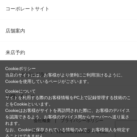
コーポレートサイト
店舗案内
来店予約
Cookieポリシー
リワードプログラム
当店のサイトには、お客様がより便利にご利用頂けるように、
Cookieを使用しているページがございます。
Cookieについて
お問い合わせ
サイトを利用する際のお客様情報をPC上で記録管理する技術のこ
とをCookieといいます。
Cookieはお客様がサイトを再訪問された際に、お客様のデバイス
を認識できるよう、お客様のデバイス間からサーバーへ送り返さ
会社概要
プライバシーポリシー
れます。
なお、Cookieに保存されている情報のみで、お客様個人を特定す
利用規約
特定商取引法に基づく表記
ることはできません。