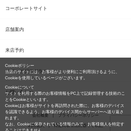
コーポレートサイト
店舗案内
来店予約
Cookieポリシー
リワードプログラム
当店のサイトには、お客様がより便利にご利用頂けるように、
Cookieを使用しているページがございます。
Cookieについて
お問い合わせ
サイトを利用する際のお客様情報をPC上で記録管理する技術のこ
とをCookieといいます。
Cookieはお客様がサイトを再訪問された際に、お客様のデバイス
を認識できるよう、お客様のデバイス間からサーバーへ送り返さ
会社概要
プライバシーポリシー
れます。
なお、Cookieに保存されている情報のみで、お客様個人を特定す
利用規約
特定商取引法に基づく表記
ることはできません。