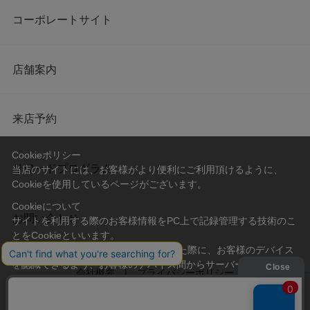
コーポレートサイト
店舗案内
来店予約
Cookieポリシー
リワードプログラム
当店のサイトには、お客様がより便利にご利用頂けるように、
Cookieを使用しているページがございます。
Cookieについて
お問い合わせ
サイトを利用する際のお客様情報をPC上で記録管理する技術のこ
とをCookieといいます。
Cookieはお客様がサイトを再訪問された際に、お客様のデバイス
を認識できるよう、お客様のデバイス間からサーバーへ送り返さ
会社概要
プライバシーポリシー
れます。
なお、Cookieに保存されている情報のみで、お客様個人を特定す
利用規約
特定商取引法に基づく表記
ることはできません。