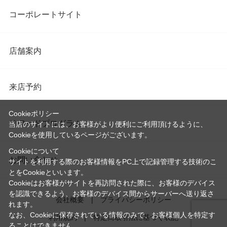
コーポレートサイト
店舗案内
来店予約
Cookieポリシー
リワードプログラム
当店のサイトには、お客様がより便利にご利用頂けるように、
Cookieを使用しているページがございます。
Cookieについて
お問い合わせ
サイトを利用する際のお客様情報をPC上で記録管理する技術のこ
とをCookieといいます。
Cookieはお客様がサイトを再訪問された際に、お客様のデバイス
を認識できるよう、お客様のデバイス間からサーバーへ送り返さ
会社概要
プライバシーポリシー
れます。
なお、Cookieに保存されている情報のみで、お客様個人を特定す
利用規約
特定商取引法に基づく表記
ることはできません。