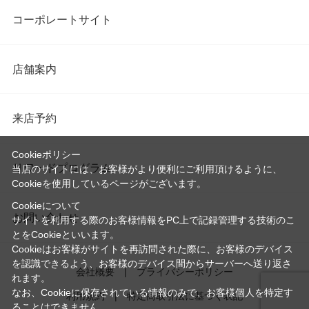
コーポレートサイト
店舗案内
来店予約
Cookieポリシー
リワードプログラム
当店のサイトには、お客様がより便利にご利用頂けるように、
Cookieを使用しているページがございます。
Cookieについて
お問い合わせ
サイトを利用する際のお客様情報をPC上で記録管理する技術のこ
とをCookieといいます。
Cookieはお客様がサイトを再訪問された際に、お客様のデバイス
を認識できるよう、お客様のデバイス間からサーバーへ送り返さ
会社概要
プライバシーポリシー
れます。
なお、Cookieに保存されている情報のみで、お客様個人を特定す
利用規約
特定商取引法に基づく表記
ることはできません。