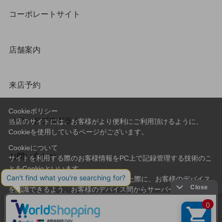
コーポレートサイト
店舗案内
来店予約
Cookieポリシー
リワードプログラム
当店のサイトには、お客様がより便利にご利用頂けるように、
Cookieを使用しているページがございます。
Cookieについて
お問い合わせ
サイトを利用する際のお客様情報をPC上で記録管理する技術のこ
とをCookieといいます。
Cookieはお客様がサイトを再訪問された際に、お客様のデバイス
を認識できるよう、お客様のデバイス間からサーバーへ送り返さ
会社概要
プライバシーポリシー
れます。
なお、Cookieに保存されている情報のみで、お客様個人を特定す
利用規約
特定商取引法に基づく表記
ることはできません。