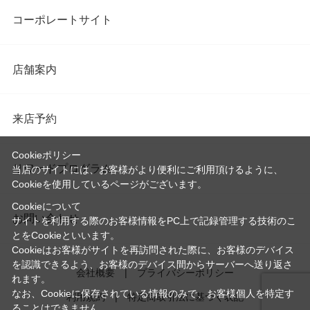
コーポレートサイト
店舗案内
来店予約
Cookieポリシー
リワードプログラム
当店のサイトには、お客様がより便利にご利用頂けるように、
Cookieを使用しているページがございます。
Cookieについて
お問い合わせ
サイトを利用する際のお客様情報をPC上で記録管理する技術のこ
とをCookieといいます。
Cookieはお客様がサイトを再訪問された際に、お客様のデバイス
を認識できるよう、お客様のデバイス間からサーバーへ送り返さ
会社概要
プライバシーポリシー
れます。
なお、Cookieに保存されている情報のみで、お客様個人を特定す
利用規約
特定商取引法に基づく表記
ることはできません。