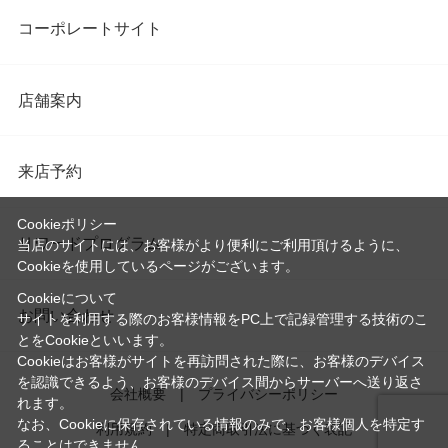
コーポレートサイト
店舗案内
来店予約
Cookieポリシー
リワードプログラム
当店のサイトには、お客様がより便利にご利用頂けるように、
Cookieを使用しているページがございます。
Cookieについて
お問い合わせ
サイトを利用する際のお客様情報をPC上で記録管理する技術のこ
とをCookieといいます。
Cookieはお客様がサイトを再訪問された際に、お客様のデバイス
を認識できるよう、お客様のデバイス間からサーバーへ送り返さ
会社概要
プライバシーポリシー
れます。
なお、Cookieに保存されている情報のみで、お客様個人を特定す
利用規約
特定商取引法に基づく表記
ることはできません。