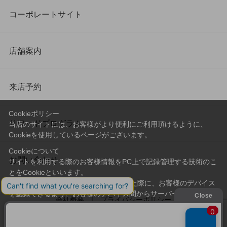
コーポレートサイト
店舗案内
来店予約
Cookieポリシー
リワードプログラム
当店のサイトには、お客様がより便利にご利用頂けるように、
Cookieを使用しているページがございます。
Cookieについて
お問い合わせ
サイトを利用する際のお客様情報をPC上で記録管理する技術のこ
とをCookieといいます。
Cookieはお客様がサイトを再訪問された際に、お客様のデバイス
を認識できるよう、お客様のデバイス間からサーバーへ送り返さ
会社概要
プライバシーポリシー
れます。
なお、Cookieに保存されている情報のみで、お客様個人を特定す
利用規約
特定商取引法に基づく表記
ることはできません。