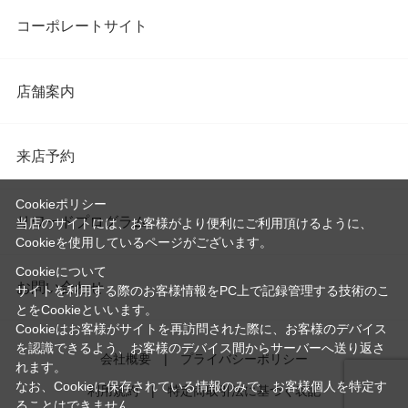
コーポレートサイト
店舗案内
来店予約
Cookieポリシー
リワードプログラム
当店のサイトには、お客様がより便利にご利用頂けるように、
Cookieを使用しているページがございます。
Cookieについて
お問い合わせ
サイトを利用する際のお客様情報をPC上で記録管理する技術のこ
とをCookieといいます。
Cookieはお客様がサイトを再訪問された際に、お客様のデバイス
を認識できるよう、お客様のデバイス間からサーバーへ送り返さ
会社概要
プライバシーポリシー
れます。
なお、Cookieに保存されている情報のみで、お客様個人を特定す
利用規約
特定商取引法に基づく表記
ることはできません。