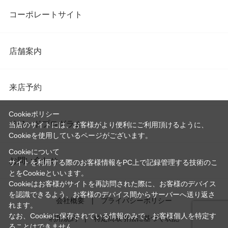
コーポレートサイト
店舗案内
来店予約
Cookieポリシー
リワードプログラム
当店のサイトには、お客様がより便利にご利用頂けるように、
Cookieを使用しているページがございます。
Cookieについて
お問い合わせ
サイトを利用する際のお客様情報をPC上で記録管理する技術のこ
とをCookieといいます。
Cookieはお客様がサイトを再訪問された際に、お客様のデバイス
を認識できるよう、お客様のデバイス間からサーバーへ送り返さ
会社概要
プライバシーポリシー
れます。
なお、Cookieに保存されている情報のみで、お客様個人を特定す
利用規約
特定商取引法に基づく表記
ることはできません。