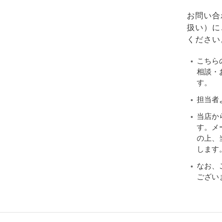
お問い合
扱い）に
ください
こちら
相談・
す。
担当者
当店か
す。メ
の上、当
します
なお、
ござい