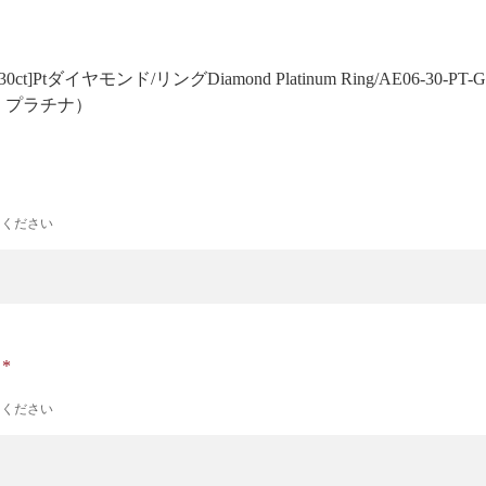
.30ct]Ptダイヤモンド/リング
Diamond Platinum Ring/AE06-30-PT-G
号 プラチナ）
力ください
ナ
力ください