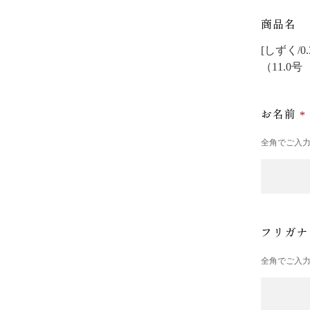
商品名
[しずく/0
（11.0
お名前
全角でご入
フリガ
全角でご入