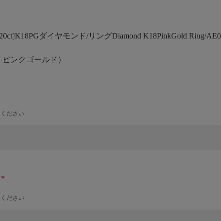
.20ct]K18PGダイヤモンド/リング
Diamond K18PinkGold Ring/AE0
号 ピンクゴールド）
力ください
ナ
力ください