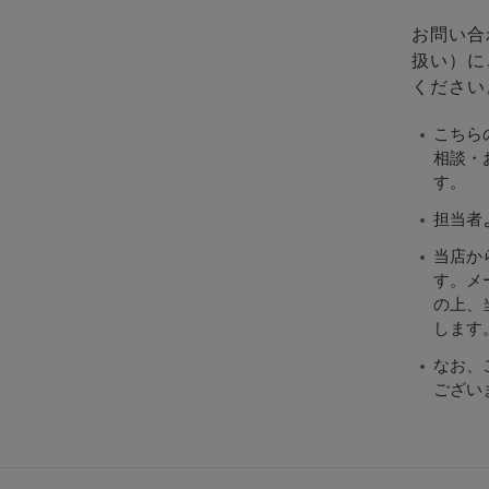
お問い合
扱い）に
ください
こちら
相談・
す。
担当者
当店か
す。メ
の上、当
します
なお、
ござい