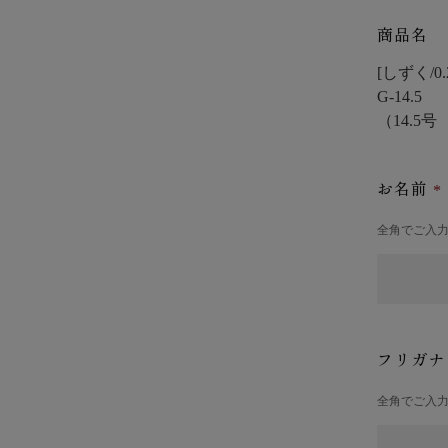
商品名
[しずく/0
G-14.5
（14.5
お名前
全角でご入
フリガ
全角でご入