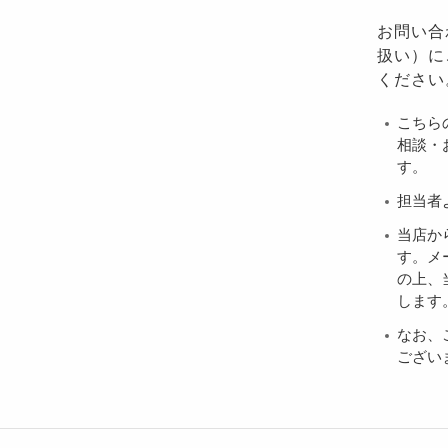
お問い合
扱い）に
ください
こちら
相談・
す。
担当者
当店か
す。メ
の上、当
します
なお、
ござい