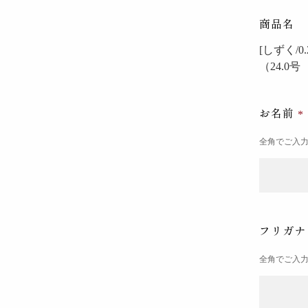
商品名
[しずく/0
（24.0
お名前
全角でご入
フリガ
全角でご入