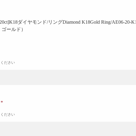
.20ct]K18ダイヤモンド/リング
Diamond K18Gold Ring/AE06-20-K1
号 ゴールド）
力ください
ナ
力ください