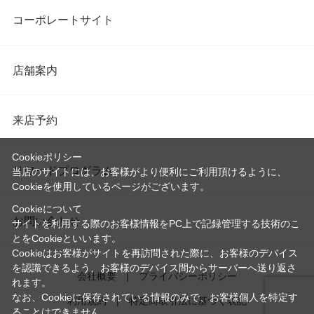
コーポレートサイト
店舗案内
来店予約
Cookieポリシー
リワードプログラム
当店のサイトには、お客様がより便利にご利用頂けるように、
Cookieを使用しているページがございます。
Cookieについて
お問い合わせ
サイトを利用する際のお客様情報をPC上で記録管理する技術のこ
とをCookieといいます。
Cookieはお客様がサイトを再訪問された際に、お客様のデバイス
を認識できるよう、お客様のデバイス間からサーバーへ送り返さ
会社概要
プライバシーポリシー
れます。
なお、Cookieに保存されている情報のみで、お客様個人を特定す
利用規約
特定商取引法に基づく表記
ることはできません。