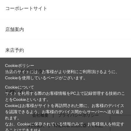
コーポレートサイト
店舗案内
来店予約
Cookieポリシー
リワードプログラム
当店のサイトには、お客様がより便利にご利用頂けるように、
Cookieを使用しているページがございます。
Cookieについて
お問い合わせ
サイトを利用する際のお客様情報をPC上で記録管理する技術のこ
とをCookieといいます。
Cookieはお客様がサイトを再訪問された際に、お客様のデバイス
を認識できるよう、お客様のデバイス間からサーバーへ送り返さ
会社概要
プライバシーポリシー
れます。
なお、Cookieに保存されている情報のみで、お客様個人を特定す
利用規約
特定商取引法に基づく表記
ることはできません。