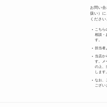
お問い合
扱い）に
ください
こちら
相談・
す。
担当者
当店か
す。メ
の上、当
します
なお、
ござい