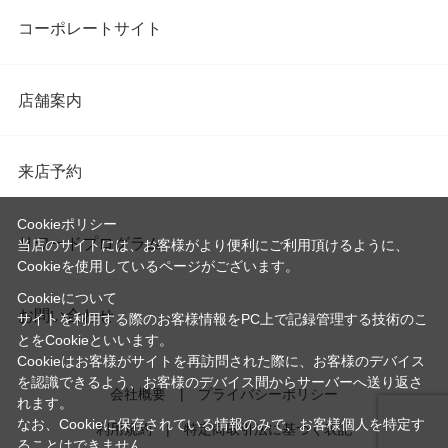
コーポレートサイト
店舗案内
来店予約
Cookieポリシー
リワードプログラム
当店のサイトには、お客様がより便利にご利用頂けるように、
Cookieを使用しているページがございます。
Cookieについて
お問い合わせ
サイトを利用する際のお客様情報をPC上で記録管理する技術のこ
とをCookieといいます。
Cookieはお客様がサイトを再訪問された際に、お客様のデバイス
を認識できるよう、お客様のデバイス間からサーバーへ送り返さ
会社概要
プライバシーポリシー
れます。
なお、Cookieに保存されている情報のみで、お客様個人を特定す
利用規約
特定商取引法に基づく表記
ることはできません。