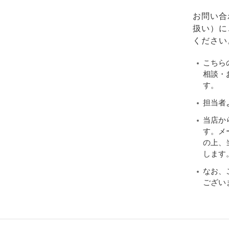
お問い合
扱い）に
ください
こちら
相談・
す。
担当者
当店か
す。メ
の上、当
します
なお、
ござい