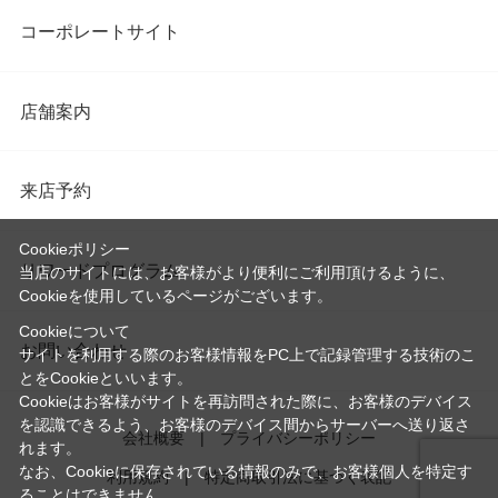
コーポレートサイト
店舗案内
来店予約
Cookieポリシー
リワードプログラム
当店のサイトには、お客様がより便利にご利用頂けるように、
Cookieを使用しているページがございます。
Cookieについて
お問い合わせ
サイトを利用する際のお客様情報をPC上で記録管理する技術のこ
とをCookieといいます。
Cookieはお客様がサイトを再訪問された際に、お客様のデバイス
を認識できるよう、お客様のデバイス間からサーバーへ送り返さ
会社概要
プライバシーポリシー
れます。
なお、Cookieに保存されている情報のみで、お客様個人を特定す
利用規約
特定商取引法に基づく表記
ることはできません。