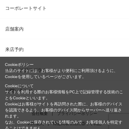
コーポレートサイト
店舗案内
来店予約
Cookieポリシー
リワードプログラム
当店のサイトには、お客様がより便利にご利用頂けるように、
Cookieを使用しているページがございます。
Cookieについて
お問い合わせ
サイトを利用する際のお客様情報をPC上で記録管理する技術のこ
とをCookieといいます。
Cookieはお客様がサイトを再訪問された際に、お客様のデバイス
を認識できるよう、お客様のデバイス間からサーバーへ送り返さ
会社概要
プライバシーポリシー
れます。
なお、Cookieに保存されている情報のみで、お客様個人を特定す
利用規約
特定商取引法に基づく表記
ることはできません。