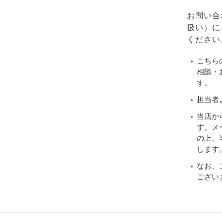
お問い合
扱い）に
ください
こちら
相談・
す。
担当者
当店か
す。メ
の上、当
します
なお、
ござい