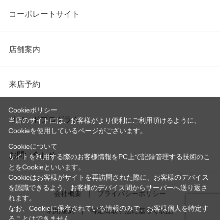
コーポレートサイト
店舗案内
来店予約
Cookieポリシー
リワードプログラム
当店のサイトには、お客様がより便利にご利用頂けるように、
Cookieを使用しているページがございます。
Cookieについて
お問い合わせ
サイトを利用する際のお客様情報をPC上で記録管理する技術のこ
とをCookieといいます。
Cookieはお客様がサイトを再訪問された際に、お客様のデバイス
を認識できるよう、お客様のデバイス間からサーバーへ送り返さ
会社概要
プライバシーポリシー
れます。
なお、Cookieに保存されている情報のみで、お客様個人を特定す
利用規約
特定商取引法に基づく表記
ることはできません。