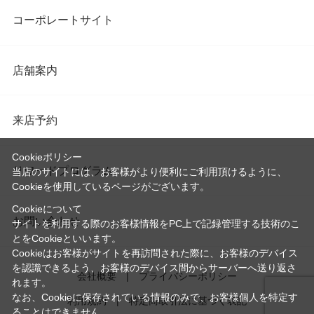
コーポレートサイト
店舗案内
来店予約
Cookieポリシー
リワードプログラム
当店のサイトには、お客様がより便利にご利用頂けるように、
Cookieを使用しているページがございます。
Cookieについて
お問い合わせ
サイトを利用する際のお客様情報をPC上で記録管理する技術のこ
とをCookieといいます。
Cookieはお客様がサイトを再訪問された際に、お客様のデバイス
を認識できるよう、お客様のデバイス間からサーバーへ送り返さ
会社概要
プライバシーポリシー
れます。
なお、Cookieに保存されている情報のみで、お客様個人を特定す
利用規約
特定商取引法に基づく表記
ることはできません。