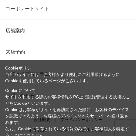
コーポレートサイト
店舗案内
来店予約
Cookieポリシー
リワードプログラム
当店のサイトには、お客様がより便利にご利用頂けるように、
Cookieを使用しているページがございます。
Cookieについて
お問い合わせ
サイトを利用する際のお客様情報をPC上で記録管理する技術のこ
とをCookieといいます。
Cookieはお客様がサイトを再訪問された際に、お客様のデバイス
を認識できるよう、お客様のデバイス間からサーバーへ送り返さ
会社概要
プライバシーポリシー
れます。
なお、Cookieに保存されている情報のみで、お客様個人を特定す
利用規約
特定商取引法に基づく表記
ることはできません。