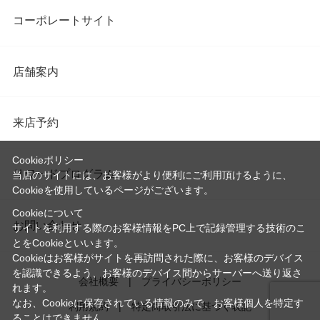
コーポレートサイト
店舗案内
来店予約
Cookieポリシー
リワードプログラム
当店のサイトには、お客様がより便利にご利用頂けるように、
Cookieを使用しているページがございます。
Cookieについて
お問い合わせ
サイトを利用する際のお客様情報をPC上で記録管理する技術のこ
とをCookieといいます。
Cookieはお客様がサイトを再訪問された際に、お客様のデバイス
を認識できるよう、お客様のデバイス間からサーバーへ送り返さ
会社概要
プライバシーポリシー
れます。
なお、Cookieに保存されている情報のみで、お客様個人を特定す
利用規約
特定商取引法に基づく表記
ることはできません。