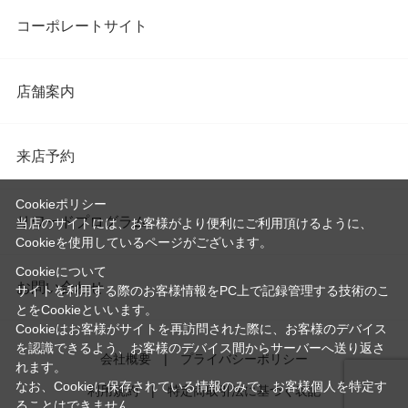
コーポレートサイト
店舗案内
来店予約
Cookieポリシー
リワードプログラム
当店のサイトには、お客様がより便利にご利用頂けるように、
Cookieを使用しているページがございます。
Cookieについて
お問い合わせ
サイトを利用する際のお客様情報をPC上で記録管理する技術のこ
とをCookieといいます。
Cookieはお客様がサイトを再訪問された際に、お客様のデバイス
を認識できるよう、お客様のデバイス間からサーバーへ送り返さ
会社概要
プライバシーポリシー
れます。
なお、Cookieに保存されている情報のみで、お客様個人を特定す
利用規約
特定商取引法に基づく表記
ることはできません。