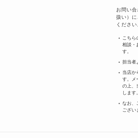
お問い合
扱い）に
ください
こちら
相談・
す。
担当者
当店か
す。メ
の上、当
します
なお、
ござい