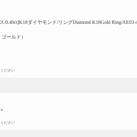
/0.40ct]K18ダイヤモンド/リング
Diamond K18Gold Ring/AE03-
号 ゴールド）
力ください
ナ
力ください