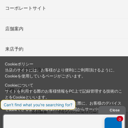
コーポレートサイト
店舗案内
来店予約
Cookieポリシー
リワードプログラム
当店のサイトには、お客様がより便利にご利用頂けるように、
Cookieを使用しているページがございます。
Cookieについて
お問い合わせ
サイトを利用する際のお客様情報をPC上で記録管理する技術のこ
とをCookieといいます。
Cookieはお客様がサイトを再訪問された際に、お客様のデバイス
を認識できるよう、お客様のデバイス間からサーバーへ送り返さ
会社概要
プライバシーポリシー
れます。
なお、Cookieに保存されている情報のみで、お客様個人を特定す
利用規約
特定商取引法に基づく表記
ることはできません。