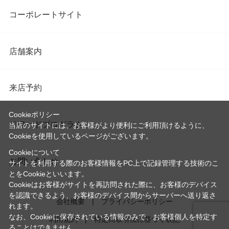
コーポレートサイト
店舗案内
来店予約
Cookieポリシー
リワードプログラム
当店のサイトには、お客様がより便利にご利用頂けるように、
Cookieを使用しているページがございます。
Cookieについて
お問い合わせ
サイトを利用する際のお客様情報をPC上で記録管理する技術のこ
とをCookieといいます。
Cookieはお客様がサイトを再訪問された際に、お客様のデバイス
を認識できるよう、お客様のデバイス間からサーバーへ送り返さ
会社概要
プライバシーポリシー
れます。
なお、Cookieに保存されている情報のみで、お客様個人を特定す
利用規約
特定商取引法に基づく表記
ることはできません。