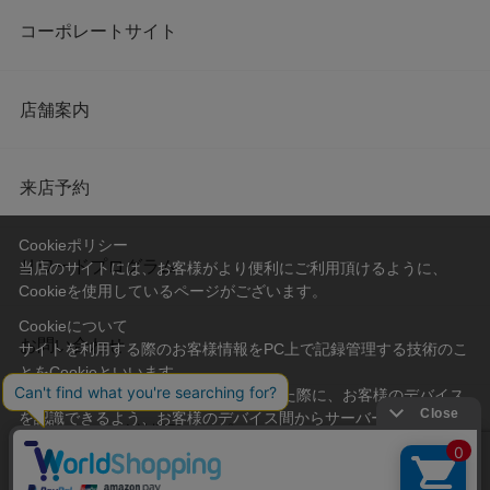
コーポレートサイト
店舗案内
来店予約
Cookieポリシー
リワードプログラム
当店のサイトには、お客様がより便利にご利用頂けるように、
Cookieを使用しているページがございます。
Cookieについて
お問い合わせ
サイトを利用する際のお客様情報をPC上で記録管理する技術のこ
とをCookieといいます。
Cookieはお客様がサイトを再訪問された際に、お客様のデバイス
を認識できるよう、お客様のデバイス間からサーバーへ送り返さ
会社概要
プライバシーポリシー
れます。
なお、Cookieに保存されている情報のみで、お客様個人を特定す
利用規約
特定商取引法に基づく表記
ることはできません。