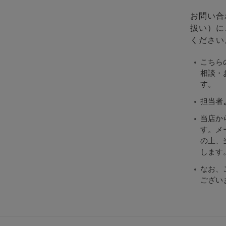
お問い合
扱い）に
ください
こちら
相談・
す。
担当者
当店か
す。メ
の上、当
します
なお、
ござい