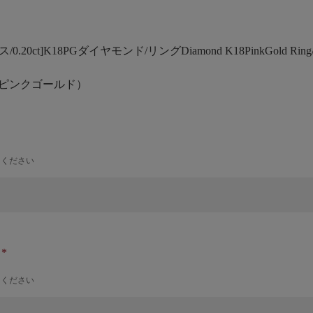
/0.20ct]K18PGダイヤモンド/リング
Diamond K18PinkGold Ring
 ピンクゴールド）
力ください
ナ
力ください