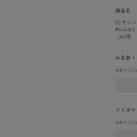
商品名
[ヒヤシンス
PG-G-6.5
（6.5号
お名前
全角でご入
フリガ
全角でご入