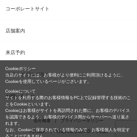
コーポレートサイト
店舗案内
来店予約
Cookieポリシー
リワードプログラム
当店のサイトには、お客様がより便利にご利用頂けるように、
Cookieを使用しているページがございます。
Cookieについて
お問い合わせ
サイトを利用する際のお客様情報をPC上で記録管理する技術のこ
とをCookieといいます。
Cookieはお客様がサイトを再訪問された際に、お客様のデバイス
を認識できるよう、お客様のデバイス間からサーバーへ送り返さ
会社概要
プライバシーポリシー
れます。
なお、Cookieに保存されている情報のみで、お客様個人を特定す
利用規約
特定商取引法に基づく表記
ることはできません。