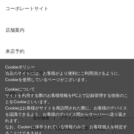
コーポレートサイト
店舗案内
来店予約
Cookieポリシー
リワードプログラム
当店のサイトには、お客様がより便利にご利用頂けるように、
Cookieを使用しているページがございます。
Cookieについて
お問い合わせ
サイトを利用する際のお客様情報をPC上で記録管理する技術のこ
とをCookieといいます。
Cookieはお客様がサイトを再訪問された際に、お客様のデバイス
を認識できるよう、お客様のデバイス間からサーバーへ送り返さ
会社概要
プライバシーポリシー
れます。
なお、Cookieに保存されている情報のみで、お客様個人を特定す
利用規約
特定商取引法に基づく表記
ることはできません。