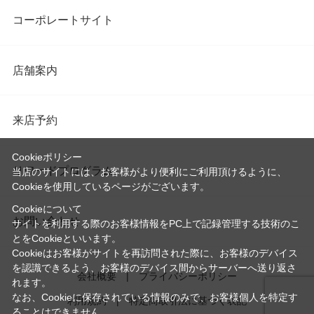
コーポレートサイト
店舗案内
来店予約
Cookieポリシー
リワードプログラム
当店のサイトには、お客様がより便利にご利用頂けるように、
Cookieを使用しているページがございます。
Cookieについて
お問い合わせ
サイトを利用する際のお客様情報をPC上で記録管理する技術のこ
とをCookieといいます。
Cookieはお客様がサイトを再訪問された際に、お客様のデバイス
を認識できるよう、お客様のデバイス間からサーバーへ送り返さ
会社概要
プライバシーポリシー
れます。
なお、Cookieに保存されている情報のみで、お客様個人を特定す
利用規約
特定商取引法に基づく表記
ることはできません。