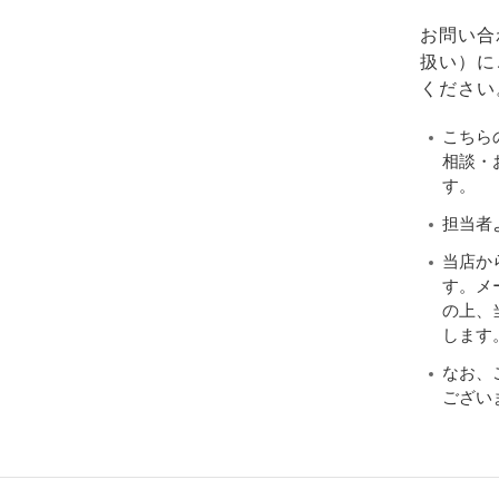
お問い合
扱い）に
ください
こちら
相談・
す。
担当者
当店か
す。メ
の上、当
します
なお、
ござい