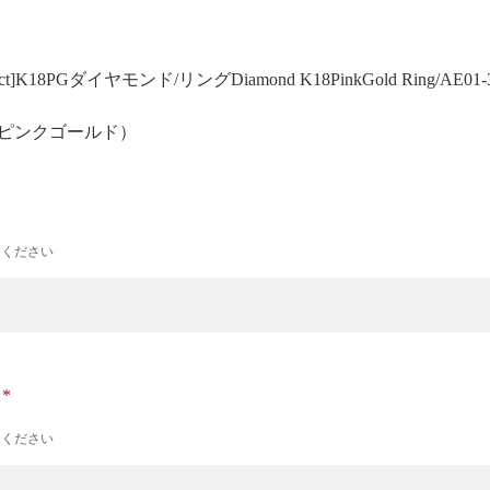
30ct]K18PGダイヤモンド/リング
Diamond K18PinkGold Ring/AE01-
 ピンクゴールド）
力ください
ナ
力ください