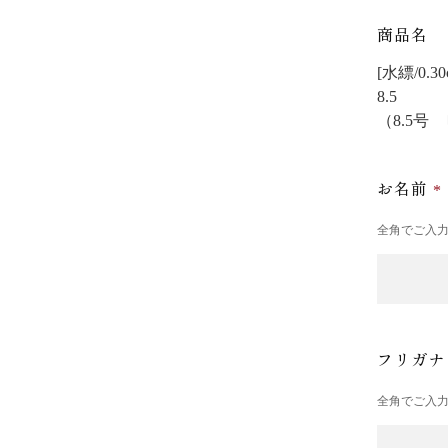
商品名
[水縹/0.
8.5
（8.5号
お名前
全角でご入
フリガ
全角でご入