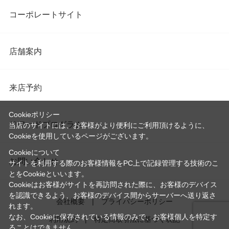
コーポレートサイト
店舗案内
来店予約
Cookieポリシー
リワードプログラム
当店のサイトには、お客様がより便利にご利用頂けるように、
Cookieを使用しているページがございます。
Cookieについて
お問い合わせ
サイトを利用する際のお客様情報をPC上で記録管理する技術のこ
とをCookieといいます。
Cookieはお客様がサイトを再訪問された際に、お客様のデバイス
を認識できるよう、お客様のデバイス間からサーバーへ送り返さ
会社概要
プライバシーポリシー
れます。
なお、Cookieに保存されている情報のみで、お客様個人を特定す
利用規約
特定商取引法に基づく表記
ることはできません。