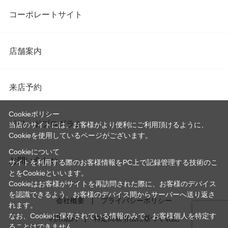
コーポレートサイト
店舗案内
来店予約
Cookieポリシー
リワードプログラム
当店のサイトには、お客様がより便利にご利用頂けるように、
Cookieを使用しているページがございます。
Cookieについて
お問い合わせ
サイトを利用する際のお客様情報をPC上で記録管理する技術のこ
とをCookieといいます。
Cookieはお客様がサイトを再訪問された際に、お客様のデバイス
を認識できるよう、お客様のデバイス間からサーバーへ送り返さ
会社概要
プライバシーポリシー
れます。
なお、Cookieに保存されている情報のみで、お客様個人を特定す
利用規約
特定商取引法に基づく表記
ることはできません。