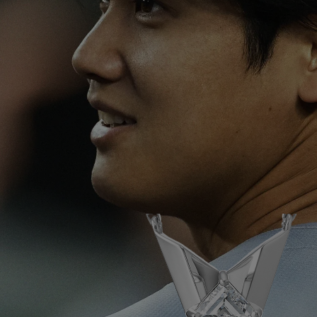
きない未知の領域にまで夢を乗せて飛んでい
きない未知の領域にまで夢を乗せて飛んでい
って欲しい”そんな願いが込められています。
って欲しい”そんな願いが込められています。
透明感あふれるカイトカットのラボグロウン
透明感あふれるカイトカットのラボグロウン
ダイヤモンドは、繊細ながらも存在感のある
ダイヤモンドは、繊細ながらも存在感のある
佇まい。勝利へのお守りような存在として、
佇まい。勝利へのお守りうな存在として、あ
あなたの日々を晴れやかに輝かせることでし
なたの日々を晴れやかに輝かせることでしょ
ょう。
う。
＜商品概要＞
＜商品概要＞
大谷翔平選手オフィシャルジュエリー 第2弾 -
大谷翔平選手オフィシャルジュエリー 第2弾 -
All for Victory -
All for Victory -
SHOHEI OHTANI
SHOHEI OHTANI
OFFICIAL「LABORATORY GROWN
OFFICIAL「LABORATORY GROWN
DIAMOND PIN BROOCH」
DIAMOND NECKLACE」
販売期間：
販売期間：