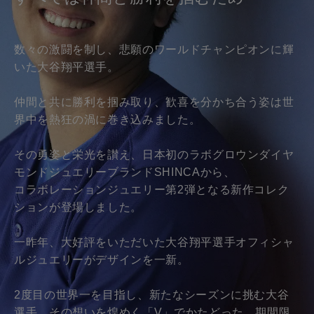
770,000円（税込）
880,000円（税込）
※K18とPTは全て同価格です。
※チェーンはそれぞれK18とPTを使用してい
ます。
数々の激闘を制し、悲願のワールドチャンピオンに輝
※K18とPTは全て同価格です。
いた大谷翔平選手。
仲間と共に勝利を掴み取り、歓喜を分かち合う姿は世
界中を熱狂の渦に巻き込みました。
その勇姿と栄光を讃え、日本初のラボグロウンダイヤ
モンドジュエリーブランドSHINCAから、
コラボレーションジュエリー第2弾となる新作コレク
ションが登場しました。
一昨年、大好評をいただいた大谷翔平選手オフィシャ
ルジュエリーがデザインを一新。
2度目の世界一を目指し、新たなシーズンに挑む大谷
選手。その想いを煌めく「V」でかたどった、期間限