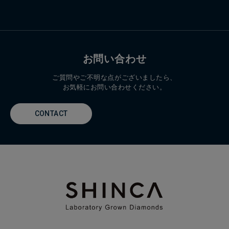
SHINCA 銀座
京都府
〒104-0061
東京都中央区銀座2-8-19
IMAYO 京都御池店
03-6263-2536
お問い合わせ
〒604-0954
京都府京都市中京区御池通柳馬場東入ル 京都御池創生館 1
階
ご質問やご不明な点がございましたら、
お気軽にお問い合わせください。
075-741-7027
ジェイアール京都伊勢丹
CONTACT
〒600-8555
京都府京都市下京区烏丸通塩小路下ル東塩小路町 9F宝飾
075-342-5673（9F宝飾 直通）
大阪府
近鉄百貨店 あべのハルカス近鉄本店