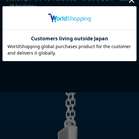
- All for Victory -
SHOHEI OHTANI OFFICIAL「LABORATORY
GROWN DIAMOND NECKLACE」
LEARN MORE