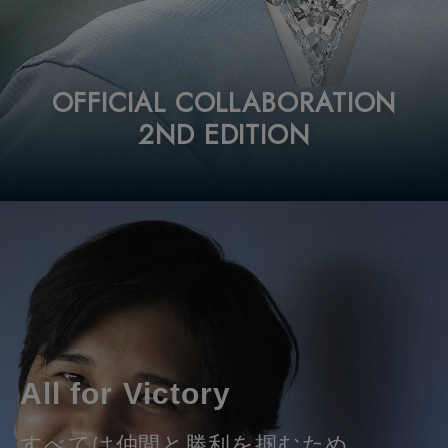
2024年10月5日～2025年12月29日
2024年10月5日～2025年12月29日
＜White＞
＜White＞
商品内容：
商品内容：
OFFICIAL COLLABORATION
SV925 ラボグロウンダイヤモンド ピンブロー
SV925 ラボグロウンダイヤモンド ネックレス
2ND EDITION
チ 0.70ct
0.70ct
価格：
価格：
242,000円（税込）
242,000円（税込）
＜Gold and Platinum＞
＜Gold and Platinum＞
商品内容：
商品内容：
K18 ラボグロウンダイヤモンド ピンブローチ
K18 ラボグロウンダイヤモンド ネックレス
0.70ct
0.70ct
PT ラボグロウンダイヤモンド ピンブローチ
PT ラボグロウンダイヤモンド ネックレス
0.70ct
0.70ct
All for Victory
価格：
価格：
すべては仲間と勝利を掴むため