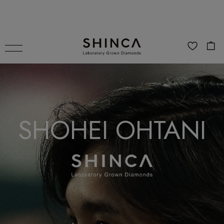
LABORATORY
LABORATORY
GROWN DIAMOND
GROWN DIAMOND
PIN BROOCH
NECKLACE
SHOHEI OHTANI
「SHOHEI OHTANI × SHINCA」
「SHOHEI OHTANI × SHINCA」
OFFICIAL COLLABORATION 2ND
OFFICIAL COLLABORATION 2ND
EDITION
EDITION
「Victory- 勝利 -」の頭文字Vのシルエットに
「Victory- 勝利 -」の頭文字Vのシルエットに
紙飛行機のモチーフを重ね合わせたデザイ
紙飛行機のモチーフを重ね合わせたデザイ
ン。
ン。
“青い空を超えて、大谷翔平選手にしか到達で
“青い空を超えて、大谷翔平選手にしか到達で